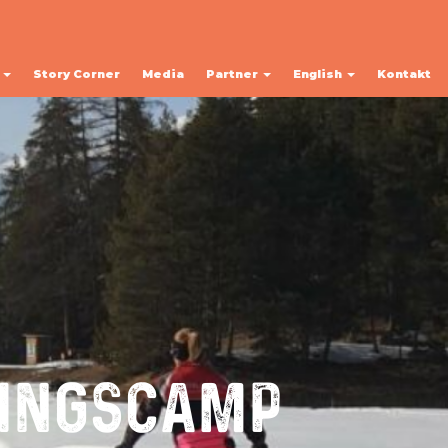
y
Story Corner
Media
Partner
English
Kontakt
NINGSCAMP