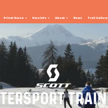
Privat Kurse
Kursinfo
About
News
Trail Galler
NTERSPORT TRAI