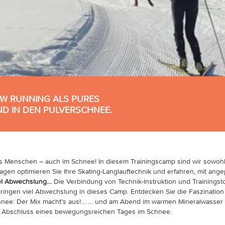
OW RUNNING ALS PURES
D IN DEN PULVERSCHNEE.
s Menschen – auch im Schnee! In diesem Trainingscamp sind wir sowohl 
gen optimieren Sie Ihre Skating-Langlauftechnik und erfahren, mit ange
iel Abwechslung…
Die Verbindung von Technik-Instruktion und Trainingst
ringen viel Abwechslung in dieses Camp. Entdecken Sie die Faszination
chnee: Der Mix macht’s aus!… … und am Abend im warmen Mineralwasser
ge Abschluss eines bewegungsreichen Tages im Schnee.